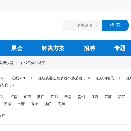
展会
解决方案
招聘
专题
分析仪器
>
在线气体分析仪
(4)
在线XRF
(1)
在线质谱/过程质谱/气体质谱
(13)
在线椭偏仪
(1)
在
色谱仪
(1)
河北
河南
山西
陕西
四川
云南
贵州
江西
江苏
浙江
安徽
台湾
香港
澳门
海南
库存