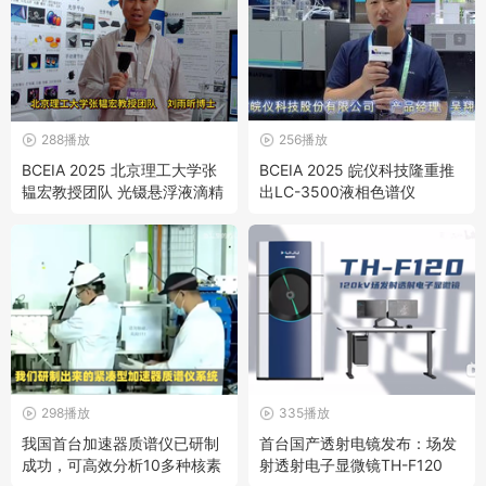
288播放
256播放
BCEIA 2025 北京理工大学张
BCEIA 2025 皖仪科技隆重推
韫宏教授团队 光镊悬浮液滴精
出LC-3500液相色谱仪
密测量仪
298播放
335播放
我国首台加速器质谱仪已研制
首台国产透射电镜发布：场发
成功，可高效分析10多种核素
射透射电子显微镜TH-F120