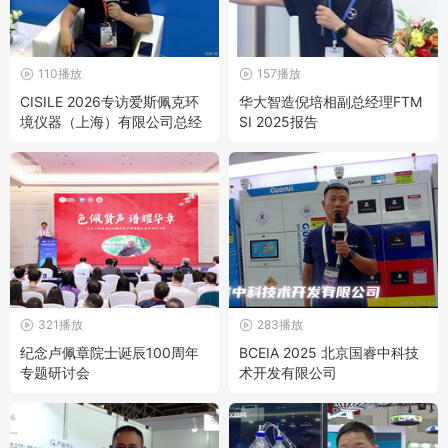
110播放
157播放
CISILE 2026专访爱斯佩克环
华大智造倪培相副总经理FTM
境仪器（上海）有限公司总经
SI 2025报告
理冯黎明
321播放
283播放
纪念卢佩章院士诞辰100周年
BCEIA 2025 北京国睿中科技
专题研讨会
术开发有限公司