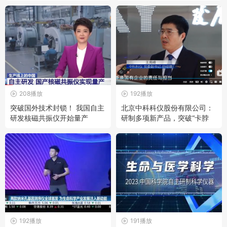
208播放
192播放
突破国外技术封锁！ 我国自主
北京中科科仪股份有限公司：
研发核磁共振仪开始量产
研制多项新产品，突破“卡脖
子”难题
192播放
191播放