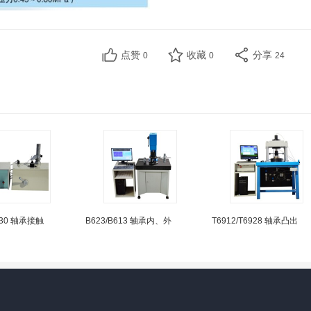
点赞
收藏
分享
0
0
24
6930 轴承接触
B623/B613 轴承内、外
T6912/T6928 轴承凸出