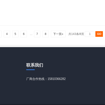
4
5
6
…
7
8
下一页»
共143条/8页
联系
我们
厂商合作热线：15810366282