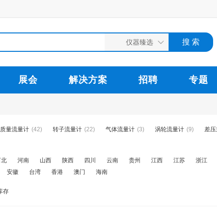
展会
解决方案
招聘
专题
质量流量计
(42)
转子流量计
(22)
气体流量计
(3)
涡轮流量计
(9)
差压
河北
河南
山西
陕西
四川
云南
贵州
江西
江苏
浙江
安徽
台湾
香港
澳门
海南
库存