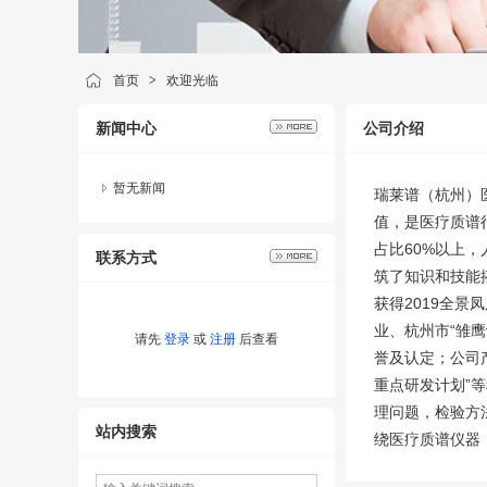
首页
>
欢迎光临
新闻中心
公司介绍
暂无新闻
瑞莱谱（杭州）
值，是医疗质谱
占比60%以上
联系方式
筑了知识和技能
获得2019全景
业、杭州市“雏
请先
登录
或
注册
后查看
誉及认定；公司
重点研发计划”
理问题，检验方
站内搜索
绕医疗质谱仪器