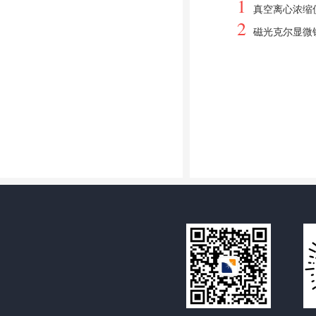
1
真空离心浓缩
2
磁光克尔显微