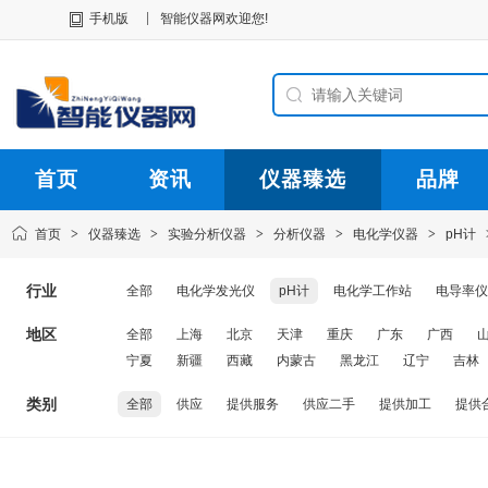
|
手机版
智能仪器网欢迎您!
首页
资讯
仪器臻选
品牌
首页
>
仪器臻选
>
实验分析仪器
>
分析仪器
>
电化学仪器
>
pH计
行业
全部
电化学发光仪
pH计
电化学工作站
电导率仪
地区
全部
上海
北京
天津
重庆
广东
广西
宁夏
新疆
西藏
内蒙古
黑龙江
辽宁
吉林
类别
全部
供应
提供服务
供应二手
提供加工
提供