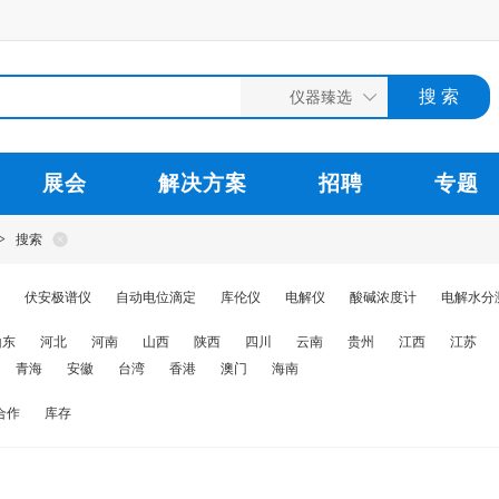
展会
解决方案
招聘
专题
>
搜索
伏安极谱仪
自动电位滴定
库伦仪
电解仪
酸碱浓度计
电解水分
山东
河北
河南
山西
陕西
四川
云南
贵州
江西
江苏
青海
安徽
台湾
香港
澳门
海南
合作
库存