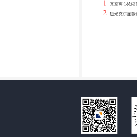
1
真空离心浓缩
2
磁光克尔显微