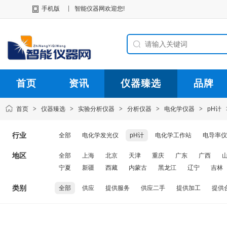
|
手机版
智能仪器网欢迎您!
首页
资讯
仪器臻选
品牌
首页
>
仪器臻选
>
实验分析仪器
>
分析仪器
>
电化学仪器
>
pH计
行业
全部
电化学发光仪
pH计
电化学工作站
电导率仪
地区
全部
上海
北京
天津
重庆
广东
广西
宁夏
新疆
西藏
内蒙古
黑龙江
辽宁
吉林
类别
全部
供应
提供服务
供应二手
提供加工
提供