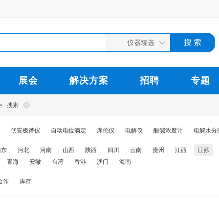
展会
解决方案
招聘
专题
>
搜索
伏安极谱仪
自动电位滴定
库伦仪
电解仪
酸碱浓度计
电解水分
山东
河北
河南
山西
陕西
四川
云南
贵州
江西
江苏
青海
安徽
台湾
香港
澳门
海南
合作
库存