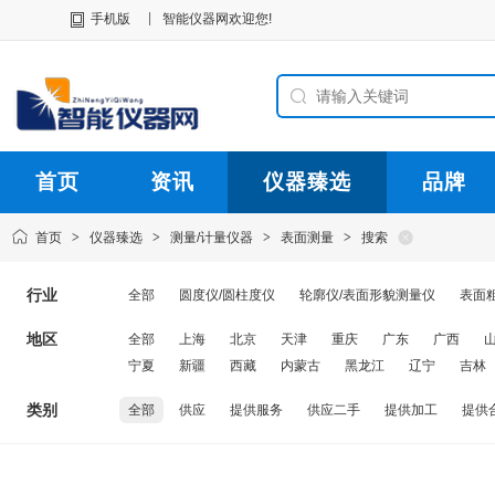
|
手机版
智能仪器网欢迎您!
首页
资讯
仪器臻选
品牌
首页
>
仪器臻选
>
测量/计量仪器
>
表面测量
>
搜索
行业
全部
圆度仪/圆柱度仪
轮廓仪/表面形貌测量仪
表面
地区
全部
上海
北京
天津
重庆
广东
广西
宁夏
新疆
西藏
内蒙古
黑龙江
辽宁
吉林
类别
全部
供应
提供服务
供应二手
提供加工
提供