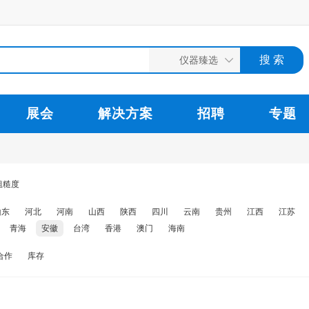
展会
解决方案
招聘
专题
粗糙度
山东
河北
河南
山西
陕西
四川
云南
贵州
江西
江苏
青海
安徽
台湾
香港
澳门
海南
合作
库存