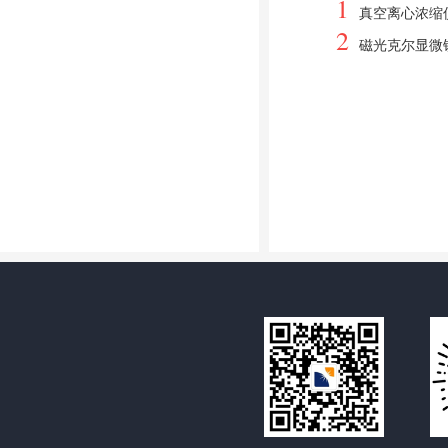
1
真空离心浓缩
2
磁光克尔显微