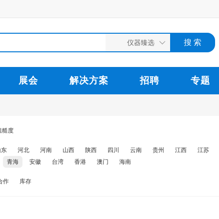
展会
解决方案
招聘
专题
粗糙度
山东
河北
河南
山西
陕西
四川
云南
贵州
江西
江苏
青海
安徽
台湾
香港
澳门
海南
合作
库存