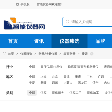
|
手机版
智能仪器网欢迎您!
首页
资讯
仪器臻选
品牌
首页
>
仪器臻选
>
测量/计量仪器
>
表面测量
>
搜索
行业
全部
圆度仪/圆柱度仪
轮廓仪/表面形貌测量仪
表面
地区
全部
上海
北京
天津
重庆
广东
广西
宁夏
新疆
西藏
内蒙古
黑龙江
辽宁
吉林
类别
全部
供应
提供服务
供应二手
提供加工
提供