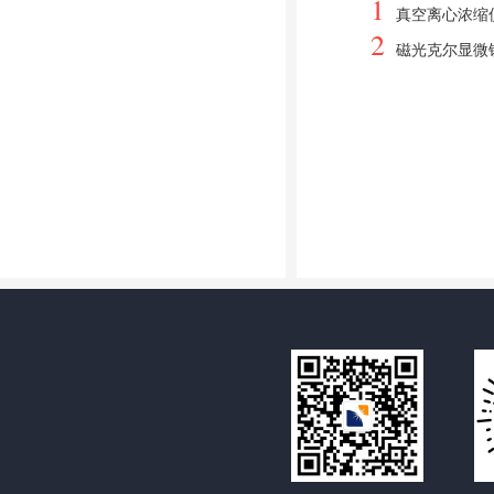
1
真空离心浓缩
2
磁光克尔显微