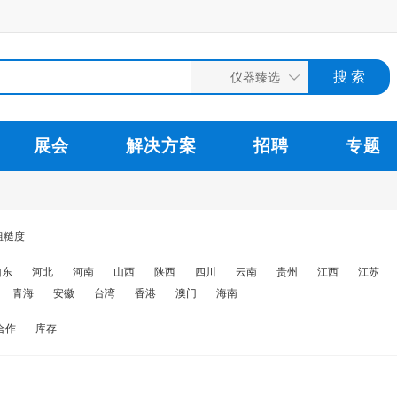
展会
解决方案
招聘
专题
粗糙度
山东
河北
河南
山西
陕西
四川
云南
贵州
江西
江苏
青海
安徽
台湾
香港
澳门
海南
合作
库存