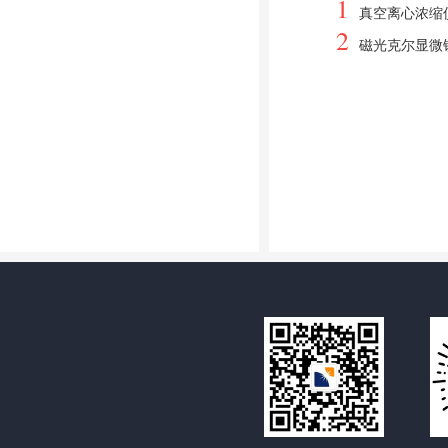
1
真空离心浓缩
2
磁光克尔显微