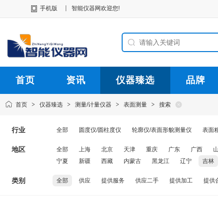
|
手机版
智能仪器网欢迎您!
首页
资讯
仪器臻选
品牌
首页
>
仪器臻选
>
测量/计量仪器
>
表面测量
>
搜索
行业
全部
圆度仪/圆柱度仪
轮廓仪/表面形貌测量仪
表面
地区
全部
上海
北京
天津
重庆
广东
广西
宁夏
新疆
西藏
内蒙古
黑龙江
辽宁
吉林
类别
全部
供应
提供服务
供应二手
提供加工
提供