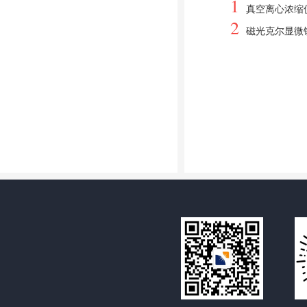
1
真空离心浓缩
2
磁光克尔显微