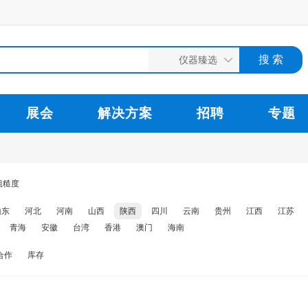
展会
解决方案
招聘
专题
粗糙度
山东
河北
河南
山西
陕西
四川
云南
贵州
江西
江苏
青海
安徽
台湾
香港
澳门
海南
合作
库存