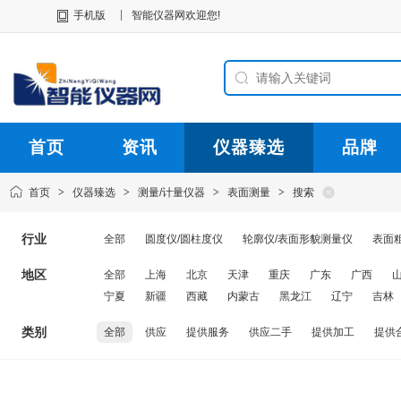
|
手机版
智能仪器网欢迎您!
首页
资讯
仪器臻选
品牌
首页
>
仪器臻选
>
测量/计量仪器
>
表面测量
>
搜索
行业
全部
圆度仪/圆柱度仪
轮廓仪/表面形貌测量仪
表面
地区
全部
上海
北京
天津
重庆
广东
广西
宁夏
新疆
西藏
内蒙古
黑龙江
辽宁
吉林
类别
全部
供应
提供服务
供应二手
提供加工
提供